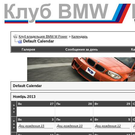
Клуб владельцев BMW M Power
>
Календарь
Default Calendar
Галерея
Сообщения за день
Ка
Default Calendar
Ноябрь 2013
Вс
27
Пн
28
Вт
29
С
>
>
>
Вс
3
Пн
4
Вт
5
С
>
>
Дни рождения 15
Дни рождения 10
Дни рождения 12
>