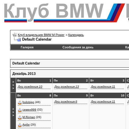
Клуб владельцев BMW M Power
>
Календарь
Default Calendar
Галерея
Сообщения за день
Ка
Default Calendar
Декабрь 2013
Вс
1
Пн
2
Вт
3
С
>
>
Дни рождения 10
Дни рождения 13
Дни рождения 11
>
Вс
8
Пн
9
Вт
10
С
Дни рождения 6
Дни рождения 11
fodobigo
(46)
>
семен999
(32)
>
>
M.Roman
(26)
Арби
(26)