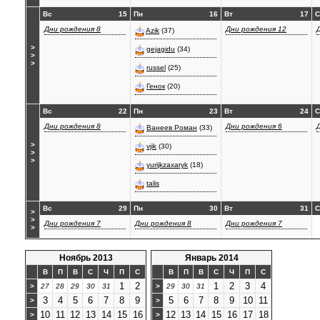
Вс
15
Пн
16
Вт
17
С
Дни рождения 8
Дни рождения 12
Azik
(37)
>
gejagidu
(34)
>
>
russel
(25)
Генок
(20)
Вс
22
Пн
23
Вт
24
С
Дни рождения 8
Дни рождения 6
Ванеев Роман
(33)
>
vjik
(30)
>
>
yurijkzaxaryk
(18)
talis
Вс
29
Пн
30
Вт
31
С
>
>
Дни рождения 7
Дни рождения 8
Дни рождения 7
>
Ноябрь 2013
Январь 2014
В
П
В
С
Ч
П
С
В
П
В
С
Ч
П
С
1
2
1
2
3
4
>
27
28
29
30
31
>
29
30
31
3
4
5
6
7
8
9
5
6
7
8
9
10
11
>
>
10
11
12
13
14
15
16
12
13
14
15
16
17
18
>
>