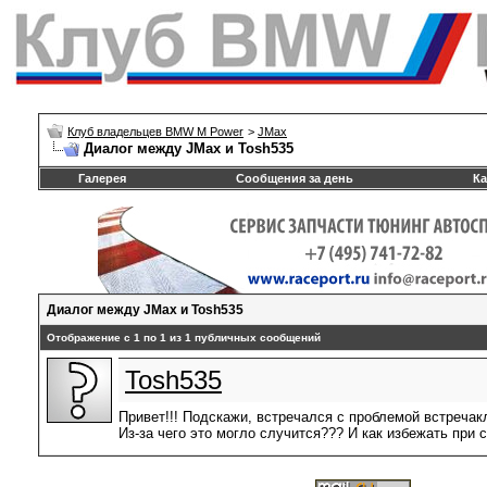
Клуб владельцев BMW M Power
>
JMax
Диалог между JMax и Tosh535
Галерея
Сообщения за день
Ка
Диалог между JMax и Tosh535
Отображение с 1 по
1
из
1
публичных сообщений
Tosh535
Привет!!! Подскажи, встречался с проблемой встречак
Из-за чего это могло случится??? И как избежать при 