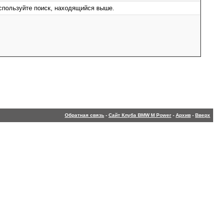
используйте поиск, находящийся выше.
Обратная связь
-
Сайт Клуба BMW M Power
-
Архив
-
Вверх