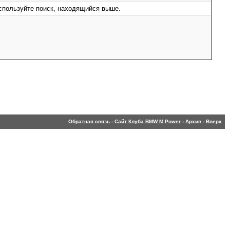
используйте поиск, находящийся выше.
Обратная связь
-
Сайт Клуба BMW M Power
-
Архив
-
Вверх