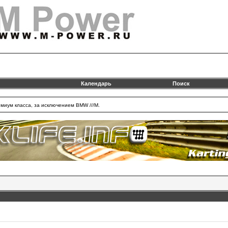
Календарь
Поиск
миум класса, за исключением BMW ///M.