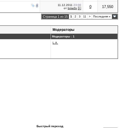
11.12.2011
23:00
0
17,550
от
bmw3s
Страница 1 из 15
1
2
3
11
>
Последняя
»
Модераторы
Модераторы : 1
L.A.
Быстрый переход