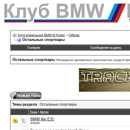
Клуб владельцев BMW M Power
>
Offtopic
Остальные спорткары
Галерея
Сообщения за день
Остальные спорткары
Обсуждение динамичных транспортных средств пре
Темы раздела
: Остальные спорткары
Тема
/
Автор
BMW 8er E31
bmw3s