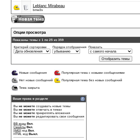
Leblanc Mirabeau
bmw3s
Опции просмотра
Показаны темы с 1 по 25 из 359
Критерий сортировки
Порядок отображения
Показать
Новые сообщения
Популярная тема с новыми сообщениями
Нет новых сообщений
Популярная тема без новых сообщений
Тема закрыта
Ваши права в разделе
Вы
не можете
создавать новые темы
Вы
не можете
отвечать в темах
Вы
не можете
прикреплять вложения
Вы
не можете
редактировать свои сообщения
BB коды
Вкл.
Смайлы
Вкл.
[IMG]
код
Вкл.
HTML код
Выкл.