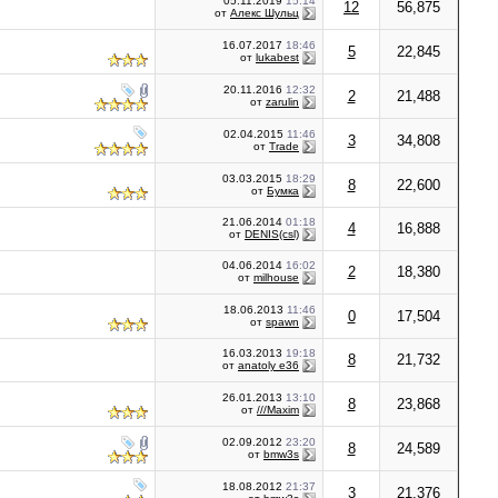
05.11.2019
15:14
12
56,875
от
Алекс Шульц
16.07.2017
18:46
5
22,845
от
lukabest
20.11.2016
12:32
2
21,488
от
zarulin
02.04.2015
11:46
3
34,808
от
Trade
03.03.2015
18:29
8
22,600
от
Бумка
21.06.2014
01:18
4
16,888
от
DENIS(csl)
04.06.2014
16:02
2
18,380
от
milhouse
18.06.2013
11:46
0
17,504
от
spawn
16.03.2013
19:18
8
21,732
от
anatoly e36
26.01.2013
13:10
8
23,868
от
///Maxim
02.09.2012
23:20
8
24,589
от
bmw3s
18.08.2012
21:37
3
21,376