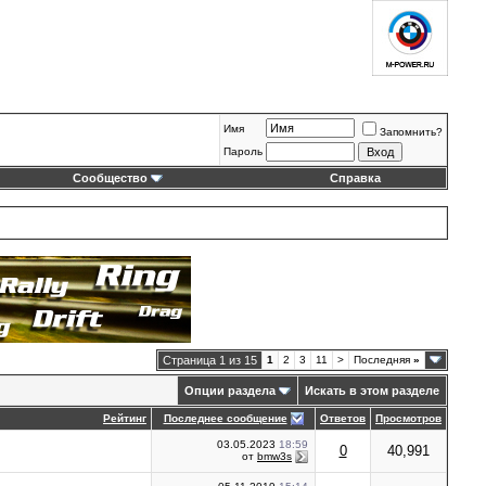
Имя
Запомнить?
Пароль
Сообщество
Справка
Страница 1 из 15
1
2
3
11
>
Последняя
»
Опции раздела
Искать в этом разделе
Рейтинг
Последнее сообщение
Ответов
Просмотров
03.05.2023
18:59
0
40,991
от
bmw3s