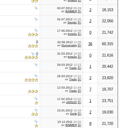
от
bmw3s
03.07.2012
06:29
2
18,153
от
BIMMER
02.07.2012
10:26
2
22,050
от
Stepler
17.06.2012
16:59
0
21,742
от
bmw3s
02.06.2012
11:58
36
60,315
от
Gunoevskiy
31.03.2012
14:56
0
21,616
от
bmw3s
26.03.2012
12:23
1
20,442
от
Trade
26.03.2012
12:22
2
23,820
от
Trade
12.03.2012
22:49
7
19,707
от
Trade
17.02.2012
22:02
1
23,751
от
m50b20
23.01.2012
16:28
2
19,030
от
Gerik
15.12.2011
20:05
8
21,720
от
BIMMER