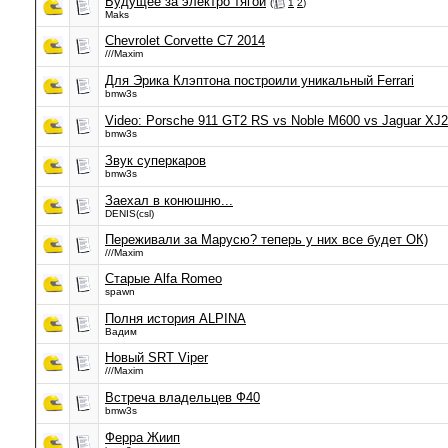
Будущее за электро тягой
(
1
2
)
Maks
Chevrolet Corvette C7 2014
///Maxim
Для Эрика Клэптона построили уникальный Ferrari
bmw3s
Video: Porsche 911 GT2 RS vs Noble M600 vs Jaguar XJ22
bmw3s
Звук суперкаров
bmw3s
Заехал в конюшню...
DENIS(csl)
Переживали за Марусю? теперь у них все будет ОК)
///Maxim
Старые Alfa Romeo
spawn
Полня история ALPINA
Вадим
Новый SRT Viper
///Maxim
Встреча владельцев Ф40
bmw3s
Ферра Жиип