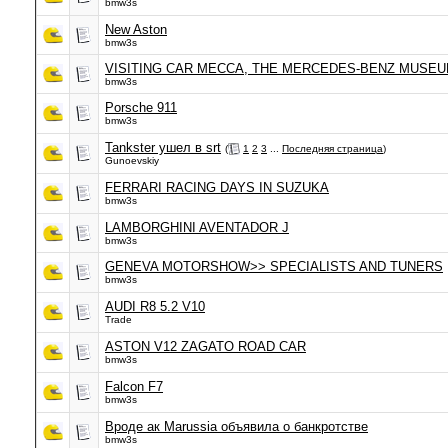
bmw3s
New Aston
bmw3s
VISITING CAR MECCA, THE MERCEDES-BENZ MUSE
bmw3s
Porsche 911
bmw3s
Tankster ушел в srt
(
1
2
3
...
Последняя страница
)
Gunoevskiy
FERRARI RACING DAYS IN SUZUKA
bmw3s
LAMBORGHINI AVENTADOR J
bmw3s
GENEVA MOTORSHOW>> SPECIALISTS AND TUNERS
bmw3s
AUDI R8 5.2 V10
Trade
ASTON V12 ZAGATO ROAD CAR
bmw3s
Falcon F7
bmw3s
Вроде ак Marussia объявила о банкротстве
bmw3s