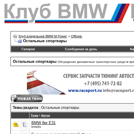
Клуб владельцев BMW M Power
>
Offtopic
Остальные спорткары
Галерея
Сообщения за день
Ка
Остальные спорткары
Обсуждение динамичных транспортных средств пре
Темы раздела
: Остальные спорткары
Тема
/
Автор
BMW 8er E31
bmw3s