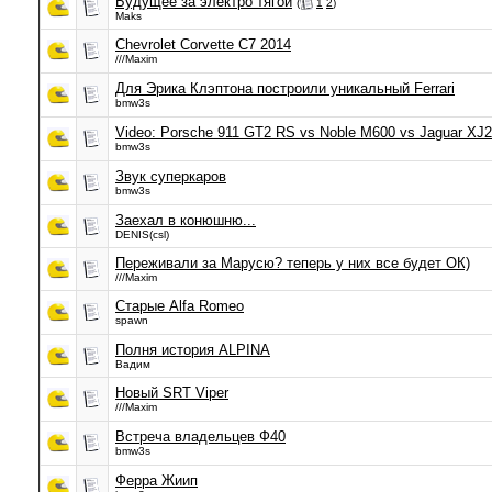
Будущее за электро тягой
(
1
2
)
Maks
Chevrolet Corvette C7 2014
///Maxim
Для Эрика Клэптона построили уникальный Ferrari
bmw3s
Video: Porsche 911 GT2 RS vs Noble M600 vs Jaguar XJ22
bmw3s
Звук суперкаров
bmw3s
Заехал в конюшню...
DENIS(csl)
Переживали за Марусю? теперь у них все будет ОК)
///Maxim
Старые Alfa Romeo
spawn
Полня история ALPINA
Вадим
Новый SRT Viper
///Maxim
Встреча владельцев Ф40
bmw3s
Ферра Жиип