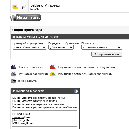
Leblanc Mirabeau
bmw3s
Опции просмотра
Показаны темы с 1 по 25 из 359
Критерий сортировки
Порядок отображения
Показать
Новые сообщения
Популярная тема с новыми сообщениями
Нет новых сообщений
Популярная тема без новых сообщений
Тема закрыта
Ваши права в разделе
Вы
не можете
создавать новые темы
Вы
не можете
отвечать в темах
Вы
не можете
прикреплять вложения
Вы
не можете
редактировать свои сообщения
BB коды
Вкл.
Смайлы
Вкл.
[IMG]
код
Вкл.
HTML код
Выкл.