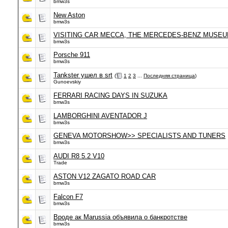
bmw3s
New Aston
bmw3s
VISITING CAR MECCA, THE MERCEDES-BENZ MUSE
bmw3s
Porsche 911
bmw3s
Tankster ушел в srt
(
1
2
3
...
Последняя страница
)
Gunoevskiy
FERRARI RACING DAYS IN SUZUKA
bmw3s
LAMBORGHINI AVENTADOR J
bmw3s
GENEVA MOTORSHOW>> SPECIALISTS AND TUNERS
bmw3s
AUDI R8 5.2 V10
Trade
ASTON V12 ZAGATO ROAD CAR
bmw3s
Falcon F7
bmw3s
Вроде ак Marussia объявила о банкротстве
bmw3s