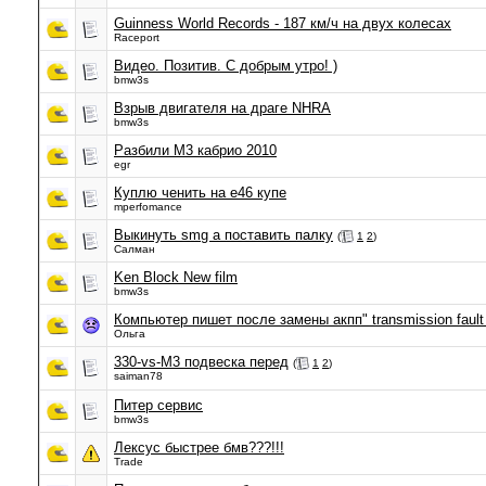
Guinness World Records - 187 км/ч на двух колесах
Raceport
Видео. Позитив. С добрым утро! )
bmw3s
Взрыв двигателя на драге NHRA
bmw3s
Разбили М3 кабрио 2010
egr
Куплю ченить на е46 купе
mperfomance
Выкинуть smg а поставить палку
(
1
2
)
Салман
Ken Block New film
bmw3s
Компьютер пишет после замены акпп" transmission fault po
Ольга
330-vs-М3 подвеска перед
(
1
2
)
saiman78
Питер сервис
bmw3s
Лексус быстрее бмв???!!!
Trade