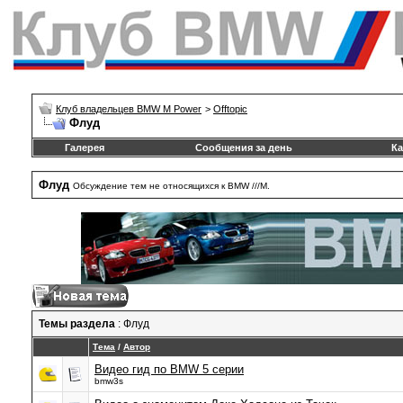
Клуб владельцев BMW M Power
>
Offtopic
Флуд
Галерея
Сообщения за день
Ка
Флуд
Обсуждение тем не относящихся к BMW ///М.
Темы раздела
: Флуд
Тема
/
Автор
Видео гид по BMW 5 серии
bmw3s