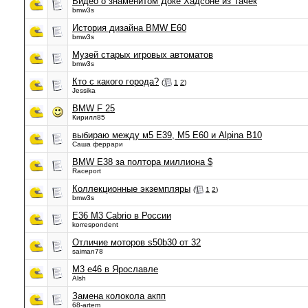
Видео о знаменитом Доке Хадсоне из Тачек
bmw3s
История дизайна BMW E60
bmw3s
Музей старых игровых автоматов
bmw3s
Кто с какого города?
(
1
2
)
Jessika
BMW F 25
Кирилл85
выбираю между м5 Е39, М5 Е60 и Alpina B10
Саша феррари
BMW E38 за полтора миллиона $
Raceport
Коллекционные экземпляры
(
1
2
)
bmw3s
E36 M3 Cabrio в России
korrespondent
Отличие моторов s50b30 от 32
saiman78
М3 е46 в Ярославле
Alsh
Замена колокола акпп
68-artem