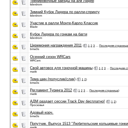
Тренировочные заезды на а/м Лидер
liderdrom
Зимний Кубок Лидера по ралли-спринту
liderdrom
Участие в ралли Монте-Карло Классик
Blade
Кубок Лидера по гонкам на багги
liderdrom
Церемония награждения 2011
(
1
2
3
...
Последняя страница
bmw3s
Осенний сезон WRCars
WRCars
Свой автовоз для гоночной машины
(
1
2
3
...
Последняя с
matik
Тема шин (полуслик/слик)
(
1
2
)
bmw3s
Регламент Туринга 2012
(
1
2
3
...
Последняя страница
)
matik
АДМ раздает сессии Track Day бесплатно!
(
1
2
)
Просковья
Адовый корч.
bmw3s
Попутчик. Выпуск 1513 "Любительские кольцевые гонки
matik