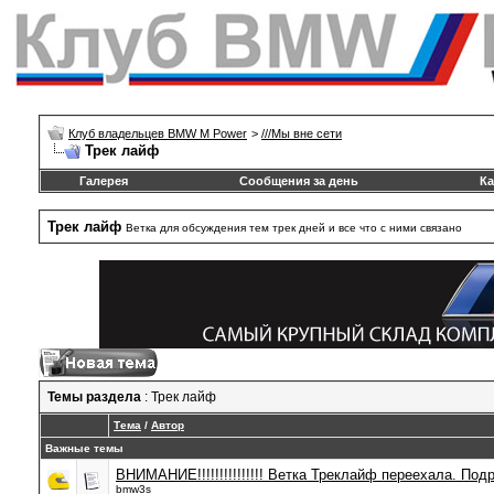
Клуб владельцев BMW M Power
>
///Mы вне сети
Трек лайф
Галерея
Сообщения за день
Ка
Трек лайф
Ветка для обсуждения тем трек дней и все что с ними связано
Темы раздела
: Трек лайф
Тема
/
Автор
Важные темы
ВНИМАНИЕ!!!!!!!!!!!!!!! Ветка Треклайф переехала. Под
bmw3s