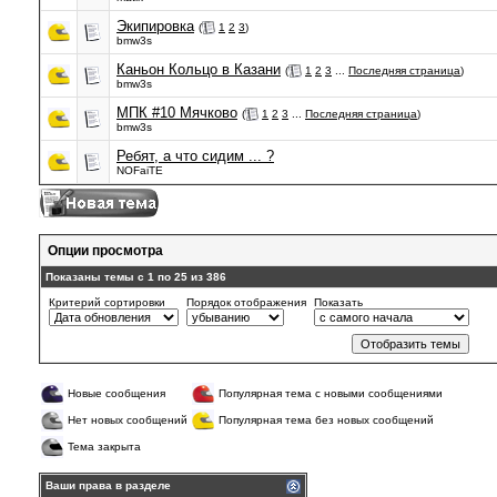
Экипировка
(
1
2
3
)
bmw3s
Каньон Кольцо в Казани
(
1
2
3
...
Последняя страница
)
bmw3s
МПК #10 Мячково
(
1
2
3
...
Последняя страница
)
bmw3s
Ребят, а что сидим ... ?
NOFaiTE
Опции просмотра
Показаны темы с 1 по 25 из 386
Критерий сортировки
Порядок отображения
Показать
Новые сообщения
Популярная тема с новыми сообщениями
Нет новых сообщений
Популярная тема без новых сообщений
Тема закрыта
Ваши права в разделе