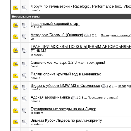
Форум по телеметрии - Racelogic, Performance box, Vbox,
bmw3s
Нормальные темы
Правильный-хороший старт
С А Н Я
Автодром "Холмы" (Обнинск)
(
1
2
3
...
Последняя страница
vlp
ГРАН ПРИ МОСКВЫ ПО КОЛЬЦЕВЫМ АВТОМОБИЛЬ
ГОНКАМ
lider2010
Смоленское кольцо. 1.2.3 мая, трек день!
florist
Ралли спринт круглый год в мневниках
bmw3s
Видео с убором BMW M3 в Смоленске
(
1
2
3
...
Последня
bmw3s
Адская аэродинамика
(
1
2
3
...
Последняя страница
)
bmw3s
Тренировочные заезды на а/м Лидер
liderdrom
Зимний Кубок Лидера по ралли-спринту
liderdrom