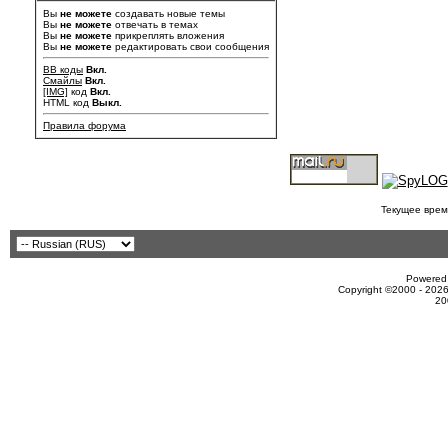
Вы
не можете
создавать новые темы
Вы
не можете
отвечать в темах
Вы
не можете
прикреплять вложения
Вы
не можете
редактировать свои сообщения
BB коды
Вкл.
Смайлы
Вкл.
[IMG]
код
Вкл.
HTML код
Выкл.
Правила форума
Текущее врем
Powered 
Copyright ©2000 - 2026
20