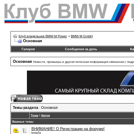
Клуб владельцев BMW M Power
>
BMW M GmbH
Основная
Галерея
Сообщения за день
Ка
Основная
Новости, премьеры и другая полезная информация связанная с под
Темы раздела
: Основная
Тема
/
Автор
Важные темы
ВНИМАНИЕ! О Регистрации на форуме!
bmw3s