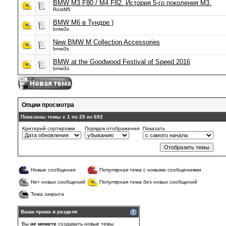
BMW M3 F80 / M4 F82. История 5-го поколения M3.
RostM5
BMW M6 в Тундре )
bmw3s
New BMW M Collection Accessories
bmw3s
BMW at the Goodwood Festival of Speed 2016
bmw3s
Опции просмотра
Показаны темы с 1 по 25 из 692
Критерий сортировки
Порядок отображения
Показать
Новые сообщения
Популярная тема с новыми сообщениями
Нет новых сообщений
Популярная тема без новых сообщений
Тема закрыта
Ваши права в разделе
Вы
не можете
создавать новые темы