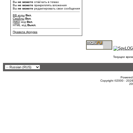
Вы
не можете
отвечать в темах
Вы
не можете
прикреплять вложения
Вы
не можете
редактировать свои сообщения
BB коды
Вкл.
Смайлы
Вкл.
[IMG]
код
Вкл.
HTML код
Выкл.
Правила форума
Текущее врем
Powered 
Copyright ©2000 - 2026
20