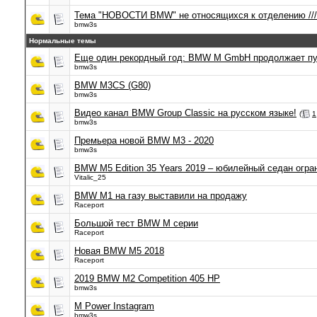
Тема "НОВОСТИ BMW" не относящихся к отделению //
bmw3s
Нормальные темы
Еще один рекордный год: BMW M GmbH продолжает пут
bmw3s
BMW M3CS (G80)
bmw3s
Видео канал BMW Group Classic на русском языке!
(
1
bmw3s
Премьера новой BMW M3 - 2020
bmw3s
BMW M5 Edition 35 Years 2019 – юбилейный седан огр
Vitalic_25
BMW M1 на газу выставили на продажу
Raceport
Большой тест BMW M серии
Raceport
Новая BMW M5 2018
Raceport
2019 BMW M2 Competition 405 HP
bmw3s
M Power Instagram
bmw3s