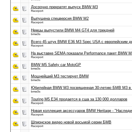
Досрочно прекратят выпуск BMW M3
Raceport
Выпущена спецверсия BMW M2
Raceport
Немцы выпустили BMW M4 GT4 для трекдней
bmw3s
Всего 45 штук BMW E36 M3 Spec USA с европейским д
Raceport
На выставке SEMA показали Performance пакет BMW M
Raceport
BMW M5 Safety car MotoGP
bmw3s
Мощнейший М3 тестирует BMW
bmw3s
Юбилейная BMW M3 посвященная 30-летию БМВ М3 в
bmw3s
Touring M5 E34 продается в сша за 130 000 долларов
Raceport
Новая коллекция аксессуаров BMW Heritage - "Наследи
Raceport
Шпионское видео новой восьмой серии БМВ
Raceport