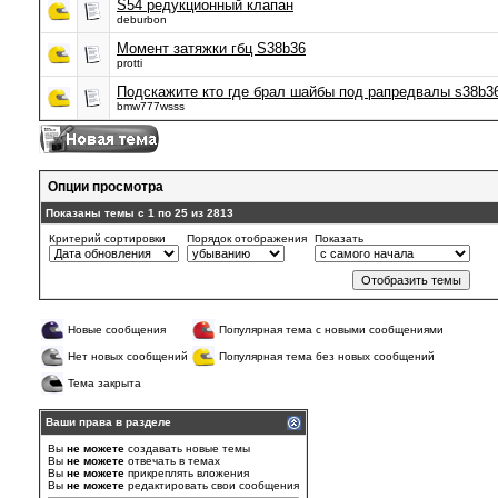
S54 редукционный клапан
deburbon
Момент затяжки гбц S38b36
protti
Подскажите кто где брал шайбы под рапредвалы s38b3
bmw777wsss
Опции просмотра
Показаны темы с 1 по 25 из 2813
Критерий сортировки
Порядок отображения
Показать
Новые сообщения
Популярная тема с новыми сообщениями
Нет новых сообщений
Популярная тема без новых сообщений
Тема закрыта
Ваши права в разделе
Вы
не можете
создавать новые темы
Вы
не можете
отвечать в темах
Вы
не можете
прикреплять вложения
Вы
не можете
редактировать свои сообщения