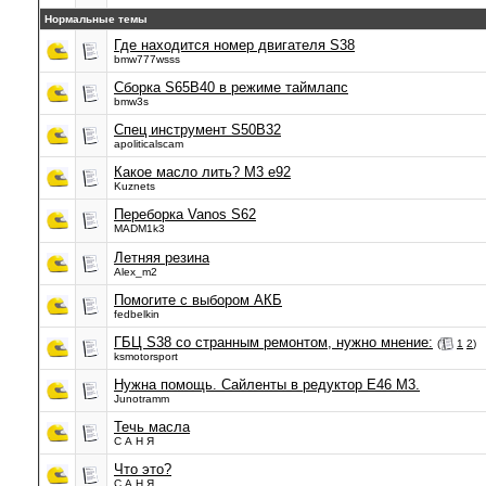
Нормальные темы
Где находится номер двигателя S38
bmw777wsss
Сборка S65B40 в режиме таймлапс
bmw3s
Спец инструмент S50B32
apoliticalscam
Какое масло лить? M3 e92
Kuznets
Переборка Vanos S62
MADM1k3
Летняя резина
Alex_m2
Помогите с выбором АКБ
fedbelkin
ГБЦ S38 со странным ремонтом, нужно мнение:
(
1
2
)
ksmotorsport
Нужна помощь. Сайленты в редуктор Е46 М3.
Junotramm
Течь масла
С А Н Я
Что это?
С А Н Я