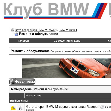
Клуб владельцев BMW M Power
>
BMW M GmbH
Ремонт и обслуживание
Галерея
Сообщения за день
Ка
Ремонт и обслуживание
Вопросы, советы, обмен опытом по ремонту и о
Темы раздела
: Ремонт и обслуживание
Тема
/
Автор
Важные темы
Фотогалерея BMW M серии в компании Raceport
(
1
2
3
bmw3s