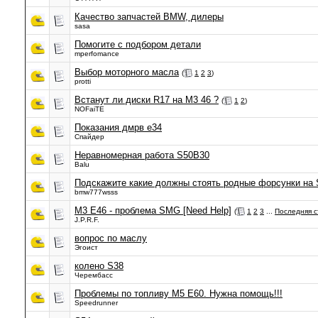
Качество запчастей BMW, дилеры
sasa
Помогите с подбором детали
mperfomance
Выбор моторного масла
(
1
2
3
)
protti
Встанут ли диски R17 на М3 46 ?
(
1
2
)
NOFaiTE
Показания дмрв е34
Спайдер
Неравномерная работа S50B30
Balu
Подскажите какие должны стоять родные форсунки на
bmw777wsss
M3 E46 - проблема SMG [Need Help]
(
1
2
3
...
Последняя 
J.P.R.F.
вопрос по маслу
Эгоист
колено S38
Черембасс
Проблемы по топливу М5 Е60. Нужна помощь!!!
Speedrunner