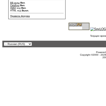
BB коды
Вкл.
Смайлы
Вкл.
[IMG]
код
Вкл.
HTML код
Выкл.
Правила форума
Текущее врем
Powered 
Copyright ©2000 - 2026
20