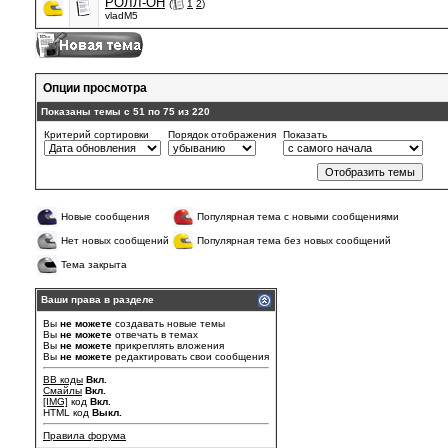
РОЛЛ-ОН
(
1
2
)
vladM5
Опции просмотра
Показаны темы с 51 по 75 из 220
Критерий сортировки
Порядок отображения
Показать
Новые сообщения
Популярная тема с новыми сообщениями
Нет новых сообщений
Популярная тема без новых сообщений
Тема закрыта
Ваши права в разделе
Вы
не можете
создавать новые темы
Вы
не можете
отвечать в темах
Вы
не можете
прикреплять вложения
Вы
не можете
редактировать свои сообщения
BB коды
Вкл.
Смайлы
Вкл.
[IMG]
код
Вкл.
HTML код
Выкл.
Правила форума