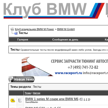
Клуб владельцев BMW M Power
>
BMW M GmbH
Тесты
Галерея
Сообщения за день
Ка
Тесты
Сравнительные тесты после модификаций каких либо узлов. Заезды кто с к
Темы раздела
: Тесты
Тема
/
Автор
BMW 1 series M coupe или BMW M6
(
1
2
3
)
SandMartin