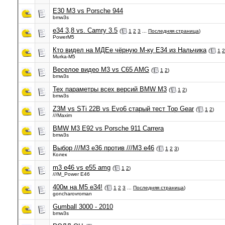
E30 M3 vs Porsche 944
bmw3s
е34 3,8 vs. Camry 3.5
(
1
2
3
...
Последняя страница
)
PowerM5
Кто видел на МДЕе чёрную М-ку Е34 из Нальчика
(
1
2
Murka-M5
Веселое видео M3 vs C65 AMG
(
1
2
)
bmw3s
Тех параметры всех версий BMW M3
(
1
2
)
bmw3s
Z3M vs STi 22B vs Evo6 старый тест Top Gear
(
1
2
)
///Maxim
BMW M3 E92 vs Porsche 911 Carrera
bmw3s
Выбор ///М3 е36 против ///М3 е46
(
1
2
3
)
Колек
m3 e46 vs e55 amg
(
1
2
)
///M_Power E46
400м на М5 е34!
(
1
2
3
...
Последняя страница
)
goncharovroman
Gumball 3000 - 2010
bmw3s