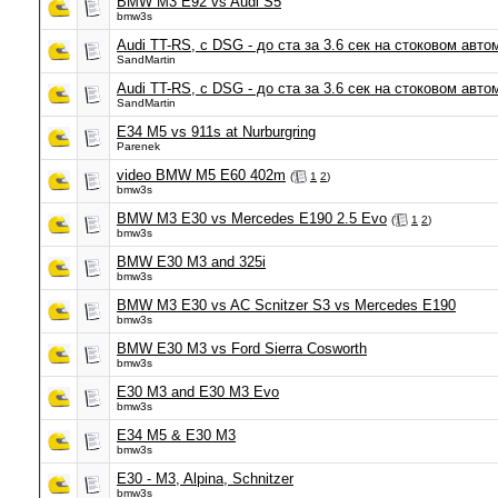
BMW M3 E92 vs Audi S5
bmw3s
Audi TT-RS, с DSG - до ста за 3.6 сек на стоковом автом
SandMartin
Audi TT-RS, с DSG - до ста за 3.6 сек на стоковом авто
SandMartin
E34 M5 vs 911s at Nurburgring
Parenek
video BMW M5 E60 402m
(
1
2
)
bmw3s
BMW M3 E30 vs Mercedes E190 2.5 Evo
(
1
2
)
bmw3s
BMW E30 M3 and 325i
bmw3s
BMW M3 E30 vs AC Scnitzer S3 vs Mercedes E190
bmw3s
BMW E30 M3 vs Ford Sierra Cosworth
bmw3s
E30 M3 and E30 M3 Evo
bmw3s
E34 M5 & E30 M3
bmw3s
E30 - M3, Alpina, Schnitzer
bmw3s