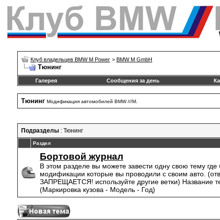
Клуб владельцев BMW M Power
>
BMW M GmbH
Тюнинг
Галерея
Сообщения за день
Ка
Тюнинг
Модификация автомобилей BMW ///M.
Подразделы
: Тюнинг
Раздел
Бортовой журнал
В этом разделе вы можете завести одну свою тему где
модификации которые вы проводили с своим авто. (отв
ЗАПРЕЩАЕТСЯ! используйте другие ветки) Название те
(Маркировка кузова - Модель - Год)