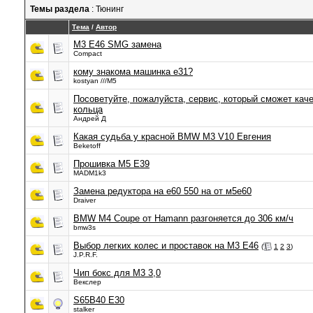
Темы раздела
: Тюнинг
Тема
/
Автор
M3 E46 SMG замена
Compact
кому знакома машинка е31?
kostyan ///M5
Посоветуйте, пожалуйста, сервис, который сможет кач
кольца
Андрей Д
Какая судьба у красной BMW M3 V10 Евгения
Beketoff
Прошивка M5 E39
MADM1k3
Замена редуктора на е60 550 на от м5е60
Draiver
BMW M4 Coupe от Hamann разгоняется до 306 км/ч
bmw3s
Выбор легких колес и проставок на M3 E46
(
1
2
3
)
J.P.R.F.
Чип бокс для М3 3,0
Векслер
S65B40 E30
stalker