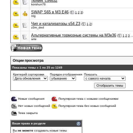
тюнинг с54б32
korshun76
SWAP S65 в М3 Е46
(
1
2
3
)
ntg
Чип и катализаторы s54 Z3
(
1
2
)
z3m_ded
Альтернативные тормозные системы на М3е36
(
1
2
3
..
arte
Опции просмотра
Показаны темы с 1 по 25 из 1249
Критерий сортировки
Порядок отображения
Показать
Новые сообщения
Популярная тема с новыми сообщениями
Нет новых сообщений
Популярная тема без новых сообщений
Тема закрыта
Ваши права в разделе
Вы
не можете
создавать новые темы