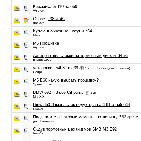
Керамика от f10 на е60.
///polov
Опрос:
s38 и s62
doz.ace
Куплю н образные шатуны s54
Макар
M5 Прошивка
///polov
Альтернатива стоковым тормозным дискам 34 м5
BIMER-1990
установка s54b32 в e36
(
1
2
3
...
Последняя страница
)
Coupe
M5 E60 какую выбрать прошивку?
Speedrunner
BMW e92 m3 s65 Oil pump
(
1
2
)
M a X X
Bmw 850 Замена сток редуктора на 3.91 от м5 е34
Draiver
Подскажите некоторые моменты по тюнингу S62
(
1
2
3
goncharovroman
Обдув тормозных механизмов БМВ М3 Е92
bmw3s