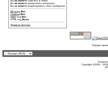
Вы
не можете
отвечать в темах
Вы
не можете
прикреплять вложения
Вы
не можете
редактировать свои сообщения
BB коды
Вкл.
Смайлы
Вкл.
[IMG]
код
Вкл.
HTML код
Выкл.
Правила форума
Текущее врем
Powered 
Copyright ©2000 - 2026
20