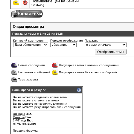
Повышение цен на бензин
Goldwing
Опции просмотра
Показаны темы с 1 по 25 из 1928
Критерий сортировки
Порядок отображения
Показать
Новые сообщения
Популярная тема с новыми сообщениями
Нет новых сообщений
Популярная тема без новых сообщений
Тема закрыта
Ваши права в разделе
Вы
не можете
создавать новые темы
Вы
не можете
отвечать в темах
Вы
не можете
прикреплять вложения
Вы
не можете
редактировать свои сообщения
BB коды
Вкл.
Смайлы
Вкл.
[IMG]
код
Вкл.
HTML код
Выкл.
Правила форума