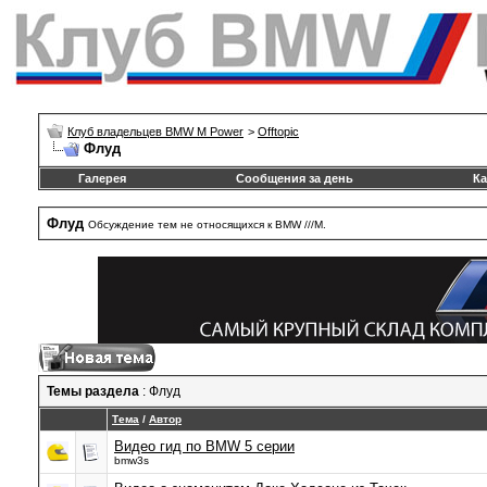
Клуб владельцев BMW M Power
>
Offtopic
Флуд
Галерея
Сообщения за день
Ка
Флуд
Обсуждение тем не относящихся к BMW ///М.
Темы раздела
: Флуд
Тема
/
Автор
Видео гид по BMW 5 серии
bmw3s