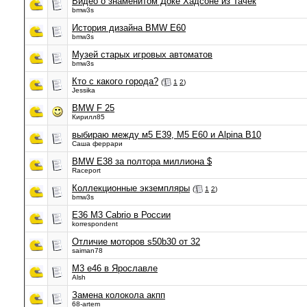
Видео о знаменитом Доке Хадсоне из Тачек
bmw3s
История дизайна BMW E60
bmw3s
Музей старых игровых автоматов
bmw3s
Кто с какого города?
(
1
2
)
Jessika
BMW F 25
Кирилл85
выбираю между м5 Е39, М5 Е60 и Alpina B10
Саша феррари
BMW E38 за полтора миллиона $
Raceport
Коллекционные экземпляры
(
1
2
)
bmw3s
E36 M3 Cabrio в России
korrespondent
Отличие моторов s50b30 от 32
saiman78
М3 е46 в Ярославле
Alsh
Замена колокола акпп
68-artem