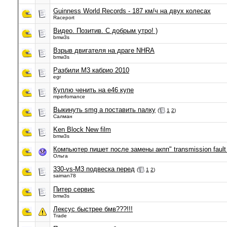
Guinness World Records - 187 км/ч на двух колесах
Raceport
Видео. Позитив. С добрым утро! )
bmw3s
Взрыв двигателя на драге NHRA
bmw3s
Разбили М3 кабрио 2010
egr
Куплю ченить на е46 купе
mperfomance
Выкинуть smg а поставить палку
(
1
2
)
Салман
Ken Block New film
bmw3s
Компьютер пишет после замены акпп" transmission fault po
Ольга
330-vs-М3 подвеска перед
(
1
2
)
saiman78
Питер сервис
bmw3s
Лексус быстрее бмв???!!!
Trade