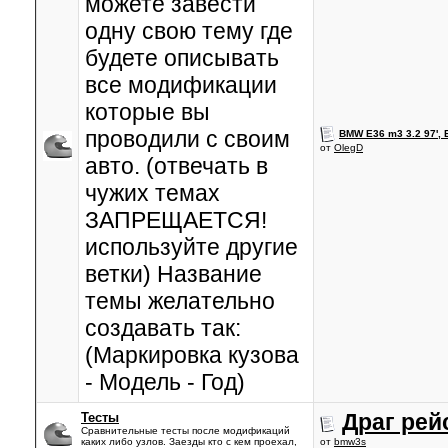
можете завести
одну свою тему где
будете описывать
все модификации
которые вы
проводили с своим
BMW E36 m3 3.2 97',
от
OlegD
авто. (отвечать в
чужих темах
ЗАПРЕЩАЕТСЯ!
используйте другие
ветки) Название
темы желательно
создавать так:
(Маркировка кузова
- Модель - Год)
Драг рей
Тесты
Сравнительные тесты после модификаций
каких либо узлов. Заезды кто с кем проехал,
от
bmw3s