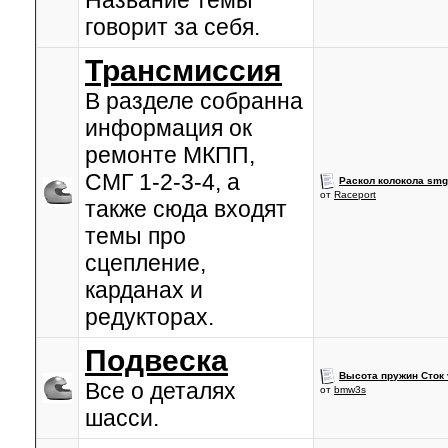
Название темы
говорит за себя.
Трансмиссия
В разделе собранна
информация ок
ремонте МКПП,
СМГ 1-2-3-4, а
Раскол колокола sm
от
Raceport
также сюда входят
темы про
сцепление,
карданах и
редукторах.
Подвеска
Высота пружин Сток 
Все о деталях
от
bmw3s
шасси.