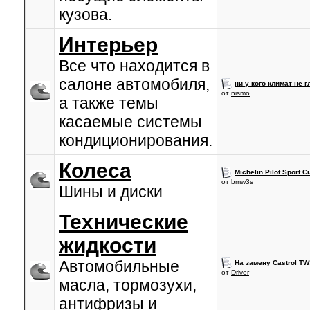
кузова.
Интерьер
Все что находится в
салоне автомобиля,
ни у кого климат не 
от
nismo
а также темы
касаемые системы
кондиционирования.
Колеса
Michelin Pilot Sport C
от
bmw3s
Шины и диски
Технические
жидкости
Автомобильные
На замену Castrol TW
от
Driver
масла, тормозухи,
антифризы и