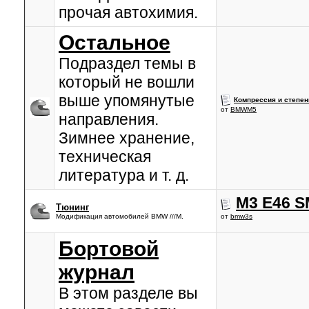
прочая автохимия.
Остальное
Подраздел темы в
который не вошли
выше упомянутые
Компрессия и степен
от
BMWM5
направления.
Зимнее хранение,
техническая
литература и т. д.
M3 E46 S
Тюнинг
Модификация автомобилей BMW ///M.
от
bmw3s
Бортовой
журнал
В этом разделе вы