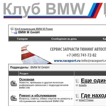
Клуб владельцев BMW M Power
BMW M GmbH
Галерея
Сообщения за день
Ка
Подразделы
: BMW M GmbH
Раздел
Еще один
Основная
Новости, премьеры и другая полезная
информация связанная с подразделением
от
bmw3s
BMW ///М.
Где нахо
Ремонт и обслуживание
Вопросы, советы, обмен опытом по ремонту и
от
bmw777wsss
обслуживанию автомобилей BMW ///М.