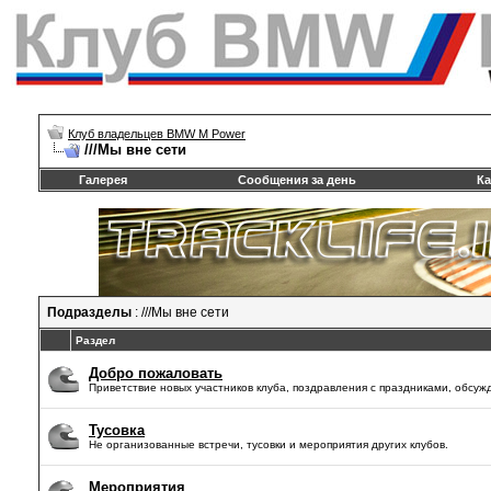
Клуб владельцев BMW M Power
///Mы вне сети
Галерея
Сообщения за день
Ка
Подразделы
: ///Mы вне сети
Раздел
Добро пожаловать
Приветствие новых участников клуба, поздравления с праздниками, обсуж
Тусовка
Не организованные встречи, тусовки и мероприятия других клубов.
Мероприятия