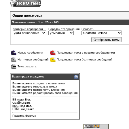
Опции просмотра
Показаны темы с 1 по 25 из 163
Критерий сортировки
Порядок отображения
Показать
Новые сообщения
Популярная тема с новыми сообщениями
Нет новых сообщений
Популярная тема без новых сообщений
Тема закрыта
Ваши права в разделе
Вы
не можете
создавать новые темы
Вы
не можете
отвечать в темах
Вы
не можете
прикреплять вложения
Вы
не можете
редактировать свои сообщения
BB коды
Вкл.
Смайлы
Вкл.
[IMG]
код
Вкл.
HTML код
Выкл.
Правила форума