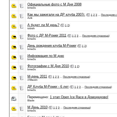
Официальные фото с М Дня 2008
bmw3s
Как мы зажигали на ДР клуба 2007г.
(
1
2
3
...
Последняя 
Azik
А будет ли М день?
(
1
2
)
tobish
Фото с ДР M-Power 2011
(
1
2
3
...
Последняя страница
)
bmw3s
День рождения клуба M-Power
(
1
2
)
bmw3s
Информация по М дню
bmw3s
Фотографии с М Дня 2010
(
1
2
)
bmw3s
М-день 2011
(
1
2
3
...
Последняя страница
)
///Maxim
ДР Клуба M-Power - 6 лет
(
1
2
3
...
Последняя страница
)
bmw3s
Перемещено:
1 этап Open Ice Race в Домодедово!
Blade
М День 2010
(
1
2
3
...
Последняя страница
)
bmw3s