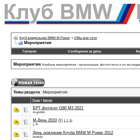
Клуб владельцев BMW M Power
>
///Mы вне сети
Мероприятия
Галерея
Сообщения за день
Ка
Мероприятия
Клубные мероприятия - организация, фотоотчеты и их послед
Темы раздела
: Мероприятия
Тема
/
Автор
БРТ фотосет G80 M3 2021
m-goblin
М-День 2010
(
1
2
3
)
L.A.
День рождение Клуба BMW M Power 2012
bmw3s