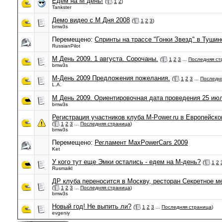
Едем на М день!
(
1
2
)
Tankster
Демо видео с М Дня 2008
(
1
2
3
)
bmw3s
Перемещено:
Спринты на трассе "Гонки Звезд" в Тушин
RussianPilot
М День 2009. 1 августа. Сорочаны.
(
1
2
3
...
Последняя ст
bmw3s
М-День 2009 Предложения пожелания.
(
1
2
3
...
Последн
L.A.
М День 2009. Ориентировочная дата проведения 25 июл
bmw3s
Регистрация участников клуба M-Power.ru в Европейс
(
1
2
3
...
Последняя страница
)
bmw3s
Перемещено:
Регламент MaxPowerCars 2009
Ket
У кого тут еще Эмки остались - едем на М-день?
(
1
2
Rusmaikl
ДР клуба переносится в Москву, ресторан Секретное ме
(
1
2
3
...
Последняя страница
)
bmw3s
Новый год! Не выпить ли?
(
1
2
3
...
Последняя страница
)
evgeniy