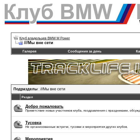
Клуб владельцев BMW M Power
///Mы вне сети
Галерея
Сообщения за день
Ка
Подразделы
: ///Mы вне сети
Раздел
Добро пожаловать
Приветствие новых участников клуба, поздравления с праздниками, обсуж
Тусовка
Не организованные встречи, тусовки и мероприятия других клубов.
Мероприятия