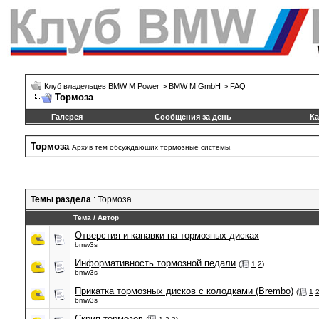
Клуб владельцев BMW M Power
>
BMW M GmbH
>
FAQ
Тормоза
Галерея
Сообщения за день
Ка
Тормоза
Архив тем обсуждающих тормозные системы.
Темы раздела
: Тормоза
Тема
/
Автор
Отверстия и канавки на тормозных дисках
bmw3s
Информативность тормозной педали
(
1
2
)
bmw3s
Прикатка тормозных дисков с колодками (Brembo)
(
1
bmw3s
Скрип тормозов