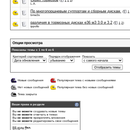
(
1
2
3
)
L.A.
По многопоршневым суппортам и сборным дискам.
(
1
bmw3s
различия в тормозных дисках е36 м3 3.0 и 3.2
(
1
2
)
ippollo
Опции просмотра
Показаны темы с 1 по 6 из 6
Критерий сортировки
Порядок отображения
Показать
Новые сообщения
Популярная тема с новыми сообщениями
Нет новых сообщений
Популярная тема без новых сообщений
Тема закрыта
Ваши права в разделе
Вы
не можете
создавать новые темы
Вы
не можете
отвечать в темах
Вы
не можете
прикреплять вложения
Вы
не можете
редактировать свои сообщения
BB коды
Вкл.