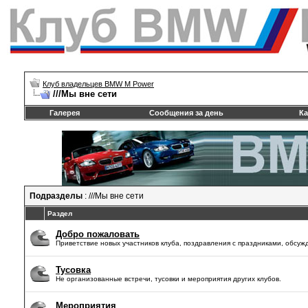
Клуб владельцев BMW M Power
///Mы вне сети
Галерея
Сообщения за день
Ка
Подразделы
: ///Mы вне сети
Раздел
Добро пожаловать
Приветствие новых участников клуба, поздравления с праздниками, обсуж
Тусовка
Не организованные встречи, тусовки и мероприятия других клубов.
Мероприятия