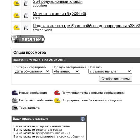
S54 редукционный клапан
deburbon
Момент затяжки гбц S38b36
protti
Подскажите кто где брал шайбы под рапредвалы s38b3
bmw777wsss
Опции просмотра
Показаны темы с 1 по 25 из 2813
Критерий сортировки
Порядок отображения
Показать
Новые сообщения
Популярная тема с новыми сообщениями
Нет новых сообщений
Популярная тема без новых сообщений
Тема закрыта
Ваши права в разделе
Вы
не можете
создавать новые темы
Вы
не можете
отвечать в темах
Вы
не можете
прикреплять вложения
Вы
не можете
редактировать свои сообщения