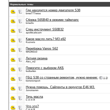
Нормальные темы
Где находится номер двигателя S38
bmw777wsss
Сборка S65B40 в режиме таймлапс
bmw3s
Спец инструмент S50B32
apoliticalscam
Какое масло лить? M3 e92
Kuznets
Переборка Vanos S62
MADM1k3
Летняя резина
Alex_m2
Помогите с выбором АКБ
fedbelkin
ГБЦ S38 со странным ремонтом, нужно мнение:
(
1
2
)
ksmotorsport
Нужна помощь. Сайленты в редуктор Е46 М3.
Junotramm
Течь масла
С А Н Я
Что это?
С А Н Я