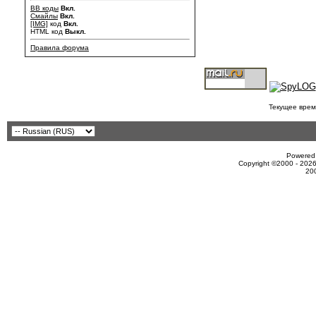
BB коды
Вкл.
Смайлы
Вкл.
[IMG]
код
Вкл.
HTML код
Выкл.
Правила форума
Текущее врем
Powered 
Copyright ©2000 - 2026
20