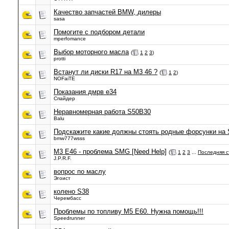
Качество запчастей BMW, дилеры
sasa
Помогите с подбором детали
mperfomance
Выбор моторного масла
(
1
2
3
)
protti
Встанут ли диски R17 на М3 46 ?
(
1
2
)
NOFaiTE
Показания дмрв е34
Спайдер
Неравномерная работа S50B30
Balu
Подскажите какие должны стоять родные форсунки на
bmw777wsss
M3 E46 - проблема SMG [Need Help]
(
1
2
3
...
Последняя 
J.P.R.F.
вопрос по маслу
Эгоист
колено S38
Черембасс
Проблемы по топливу М5 Е60. Нужна помощь!!!
Speedrunner