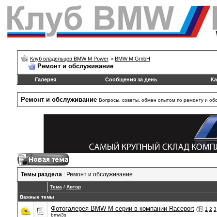
Клуб владельцев BMW M Power
>
BMW M GmbH
Ремонт и обслуживание
Галерея
Сообщения за день
Ка
Ремонт и обслуживание
Вопросы, советы, обмен опытом по ремонту и о
Темы раздела
: Ремонт и обслуживание
Тема
/
Автор
Важные темы
Фотогалерея BMW M серии в компании Raceport
(
1
2
3
bmw3s