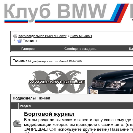
Клуб владельцев BMW M Power
>
BMW M GmbH
Тюнинг
Галерея
Сообщения за день
Ка
Тюнинг
Модификация автомобилей BMW ///M.
Подразделы
: Тюнинг
Раздел
Бортовой журнал
В этом разделе вы можете завести одну свою тему где
модификации которые вы проводили с своим авто. (отв
ЗАПРЕЩАЕТСЯ! используйте другие ветки) Название те