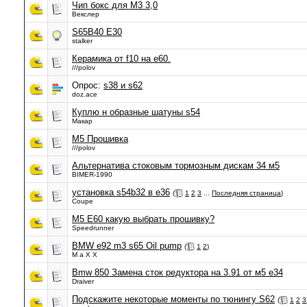
Чип бокс для М3 3,0
Векслер
S65B40 E30
stalker
Керамика от f10 на е60.
///polov
Опрос:
s38 и s62
doz.ace
Куплю н образные шатуны s54
Макар
M5 Прошивка
///polov
Альтернатива стоковым тормозным дискам 34 м5
BIMER-1990
установка s54b32 в e36
(
1
2
3
...
Последняя страница
)
Coupe
M5 E60 какую выбрать прошивку?
Speedrunner
BMW e92 m3 s65 Oil pump
(
1
2
)
M a X X
Bmw 850 Замена сток редуктора на 3.91 от м5 е34
Draiver
Подскажите некоторые моменты по тюнингу S62
(
1
2
3