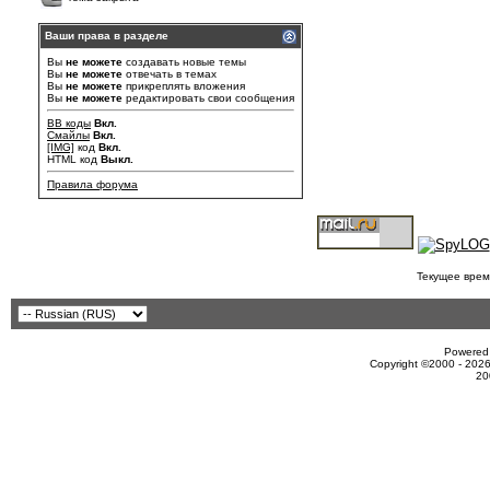
Ваши права в разделе
Вы
не можете
создавать новые темы
Вы
не можете
отвечать в темах
Вы
не можете
прикреплять вложения
Вы
не можете
редактировать свои сообщения
BB коды
Вкл.
Смайлы
Вкл.
[IMG]
код
Вкл.
HTML код
Выкл.
Правила форума
Текущее врем
Powered 
Copyright ©2000 - 2026
20