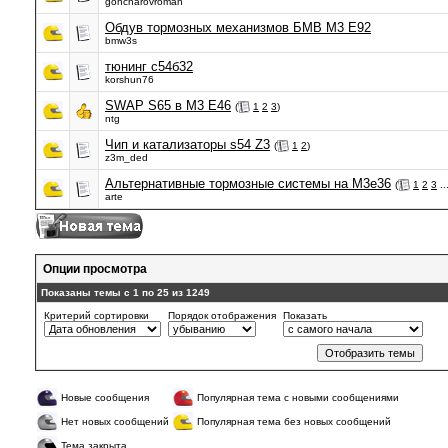
goncharovroman
Обдув тормозных механизмов БМВ М3 Е92
bmw3s
тюнинг с54б32
korshun76
SWAP S65 в М3 Е46
(
1
2
3
)
ntg
Чип и катализаторы s54 Z3
(
1
2
)
z3m_ded
Альтернативные тормозные системы на М3е36
(
1
2
3
..
arte
Опции просмотра
Показаны темы с 1 по 25 из 1249
Критерий сортировки
Порядок отображения
Показать
Новые сообщения
Популярная тема с новыми сообщениями
Нет новых сообщений
Популярная тема без новых сообщений
Тема закрыта