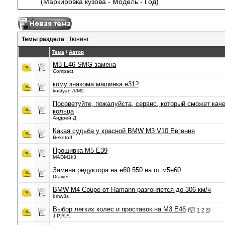
(Маркировка кузова - Модель - Год)
Темы раздела
: Тюнинг
Тема
/
Автор
M3 E46 SMG замена
Compact
кому знакома машинка е31?
kostyan ///M5
Посоветуйте, пожалуйста, сервис, который сможет кач
кольца
Андрей Д
Какая судьба у красной BMW M3 V10 Евгения
Beketoff
Прошивка M5 E39
MADM1k3
Замена редуктора на е60 550 на от м5е60
Draiver
BMW M4 Coupe от Hamann разгоняется до 306 км/ч
bmw3s
Выбор легких колес и проставок на M3 E46
(
1
2
3
)
J.P.R.F.