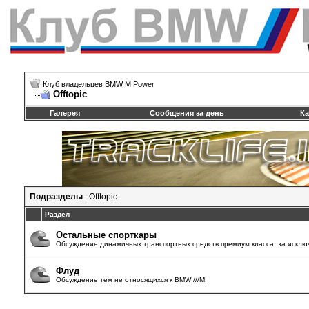
Клуб владельцев BMW M Power
Offtopic
Галерея
Сообщения за день
Ка
Подразделы
: Offtopic
Раздел
Остальные спорткары
Обсуждение динамичных транспортных средств премиум класса, за исклю
Флуд
Обсуждение тем не относящихся к BMW ///М.