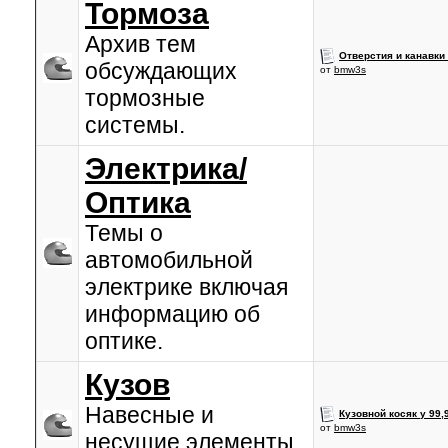
Тормоза
Архив тем
Отверстия и канавки
обсуждающих
от
bmw3s
тормозные
системы.
Электрика/
Оптика
Темы о
автомобильной
электрике включая
информацию об
оптике.
Кузов
Навесные и
Кузовной косяк у 99
от
bmw3s
несущие элементы