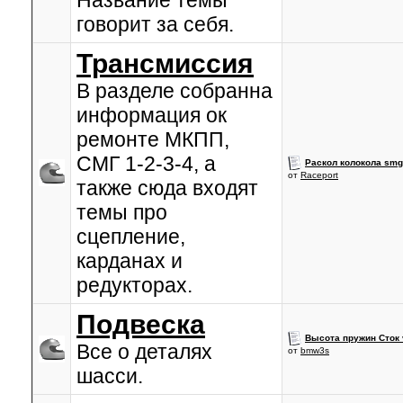
Название темы
говорит за себя.
Трансмиссия
В разделе собранна
информация ок
ремонте МКПП,
СМГ 1-2-3-4, а
Раскол колокола sm
от
Raceport
также сюда входят
темы про
сцепление,
карданах и
редукторах.
Подвеска
Высота пружин Сток 
Все о деталях
от
bmw3s
шасси.