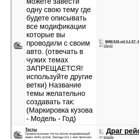
можете завести
одну свою тему где
будете описывать
все модификации
которые вы
проводили с своим
BMW E36 m3 3.2 97',
от
OlegD
авто. (отвечать в
чужих темах
ЗАПРЕЩАЕТСЯ!
используйте другие
ветки) Название
темы желательно
создавать так:
(Маркировка кузова
- Модель - Год)
Драг рей
Тесты
Сравнительные тесты после модификаций
каких либо узлов. Заезды кто с кем проехал,
от
bmw3s