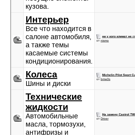
кузова.
Интерьер
Все что находится в
салоне автомобиля,
ни у кого климат не 
от
nismo
а также темы
касаемые системы
кондиционирования.
Колеса
Michelin Pilot Sport C
от
bmw3s
Шины и диски
Технические
жидкости
Автомобильные
На замену Castrol TW
от
Driver
масла, тормозухи,
антифризы и