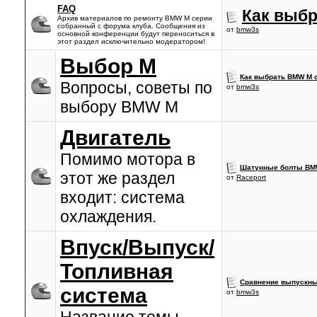
FAQ
Как выб
Архив материалов по ремонту BMW M серии
собранный с форума клуба. Сообщения из
от
bmw3s
основной конференции будут переноситься в
этот раздел исключительно модератором!
Выбор М
Как выбрать BMW M 
Вопросы, советы по
от
bmw3s
выбору BMW M
Двигатель
Помимо мотора в
Шатунные болты BM
этот же раздел
от
Raceport
входит: система
охлаждения.
Впуск/Выпуск/
Топливная
Сравнение выпускных
система
от
bmw3s