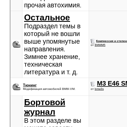
прочая автохимия.
Остальное
Подраздел темы в
который не вошли
выше упомянутые
Компрессия и степен
от
BMWM5
направления.
Зимнее хранение,
техническая
литература и т. д.
M3 E46 S
Тюнинг
Модификация автомобилей BMW ///M.
от
bmw3s
Бортовой
журнал
В этом разделе вы