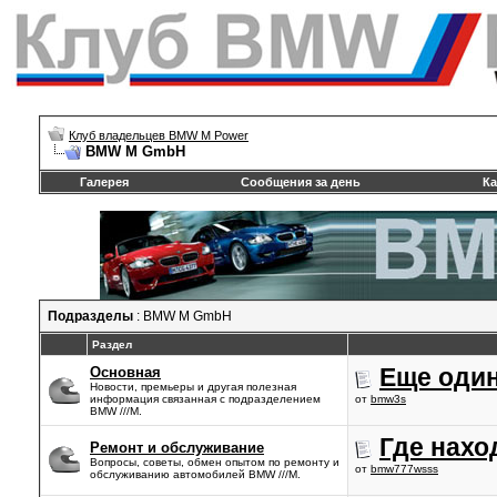
Клуб владельцев BMW M Power
BMW M GmbH
Галерея
Сообщения за день
Ка
Подразделы
: BMW M GmbH
Раздел
Еще один
Основная
Новости, премьеры и другая полезная
информация связанная с подразделением
от
bmw3s
BMW ///М.
Где нахо
Ремонт и обслуживание
Вопросы, советы, обмен опытом по ремонту и
от
bmw777wsss
обслуживанию автомобилей BMW ///М.