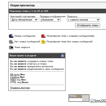
Опции просмотра
Показаны темы с 1 по 25 из 320
Критерий сортировки
Порядок отображения
Показать
Новые сообщения
Популярная тема с новыми сообщениями
Нет новых сообщений
Популярная тема без новых сообщений
Тема закрыта
Ваши права в разделе
Вы
не можете
создавать новые темы
Вы
не можете
отвечать в темах
Вы
не можете
прикреплять вложения
Вы
не можете
редактировать свои сообщения
BB коды
Вкл.
Смайлы
Вкл.
[IMG]
код
Вкл.
HTML код
Выкл.
Правила форума