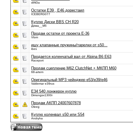
diNGa
Остатки Е39 , Е46 дорестаил
ICEBERG077
Куплю Диски BBS CH R20
Дима__М5
Продам остатки от проекта Е-36
Vlom
ищу клапанные пружины/тарелки от s50...
ibes
Продается коленчатый вал от Alpina B6 E63
Raceport
Продам сцепление M62 ClutchNet + МКПП М60
68-artem
Оригинальный МР3 чейнджер е53/е39/е46
Valdemar e39rus
E34 540 лонжерон куплю
Dimongsx1300r
Продам АКПП 24007607878
Oleeg
Куплю коленвал s50 или S54
Andryha