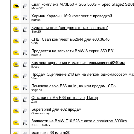
Свап комплект M73B60 + S6S 560G + Spec Stage2 SB0
Maks001
Харман Кардон +16:9 комплект с проводкой
butsko
Куплю ништяк (сегодня это так называют)
Slex25
СПБ. Свап комплект м62b44 для е30,36,46
VGM
Продается на запчасти BMW 8 серии 850 E31
bmw3s
Комлект сцепления и маховик алюминиевый240мм
jiuced
Продам Сцепление 240 мм на легком одномассовом ма
Vlom
Поменяю свою Е36 на М, ну или продам. СПб
xsignes
Остатки от М5 Е34 не только, Питер
Дан
Supersprint для е82 продам
Overcast day
Запчасти на BMW F10 523 с авто с пробегом 3000км
ICEBERG077
маховик s38 или m30