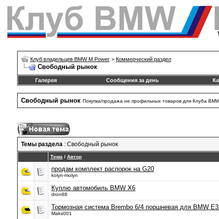
Клуб владельцев BMW M Power
>
Коммерческий раздел
Свободный рынок
Галерея
Сообщения за день
Ка
Свободный рынок
Покупка/продажа не профильных товаров для Клуба BM
Темы раздела
: Свободный рынок
Тема
/
Автор
продам комплект распорок на G20
kolyn-molyn
Куплю автомобиль BMW X6
dron88
Тормозная система Brembo 6/4 поршневая для BMW E3
Maks001