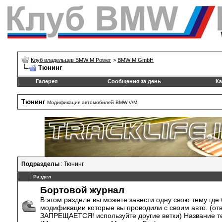
Клуб владельцев BMW M Power
>
BMW M GmbH
Тюнинг
Галерея
Сообщения за день
Ка
Тюнинг
Модификация автомобилей BMW ///M.
Подразделы
: Тюнинг
Раздел
Бортовой журнал
В этом разделе вы можете завести одну свою тему где
модификации которые вы проводили с своим авто. (отв
ЗАПРЕЩАЕТСЯ! используйте другие ветки) Название те