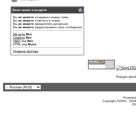
Ваши права в разделе
Вы
не можете
создавать новые темы
Вы
не можете
отвечать в темах
Вы
не можете
прикреплять вложения
Вы
не можете
редактировать свои сообщения
BB коды
Вкл.
Смайлы
Вкл.
[IMG]
код
Вкл.
HTML код
Выкл.
Правила форума
Текущее врем
Powered 
Copyright ©2000 - 2026
20