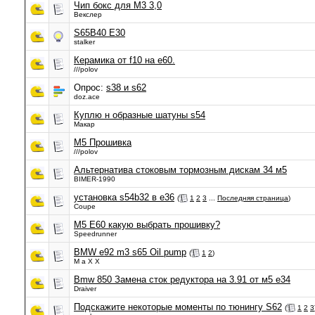
Чип бокс для М3 3,0
Векслер
S65B40 E30
stalker
Керамика от f10 на е60.
///polov
Опрос:
s38 и s62
doz.ace
Куплю н образные шатуны s54
Макар
M5 Прошивка
///polov
Альтернатива стоковым тормозным дискам 34 м5
BIMER-1990
установка s54b32 в e36
(
1
2
3
...
Последняя страница
)
Coupe
M5 E60 какую выбрать прошивку?
Speedrunner
BMW e92 m3 s65 Oil pump
(
1
2
)
M a X X
Bmw 850 Замена сток редуктора на 3.91 от м5 е34
Draiver
Подскажите некоторые моменты по тюнингу S62
(
1
2
3