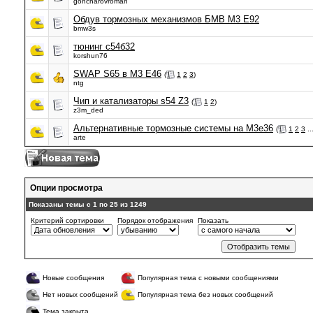
goncharovroman
Обдув тормозных механизмов БМВ М3 Е92
bmw3s
тюнинг с54б32
korshun76
SWAP S65 в М3 Е46
(
1
2
3
)
ntg
Чип и катализаторы s54 Z3
(
1
2
)
z3m_ded
Альтернативные тормозные системы на М3е36
(
1
2
3
..
arte
Опции просмотра
Показаны темы с 1 по 25 из 1249
Критерий сортировки
Порядок отображения
Показать
Новые сообщения
Популярная тема с новыми сообщениями
Нет новых сообщений
Популярная тема без новых сообщений
Тема закрыта