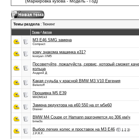
(Маркировка кузова - Модель - Год)
Темы раздела
: Тюнинг
Тема
/
Автор
M3 E46 SMG замена
Compact
кому знакома машинка е31?
kostyan ///M5
Посоветуйте, пожалуйста, сервис, который сможет кач
кольца
Андрей Д
Какая судьба у красной BMW M3 V10 Евгения
Beketoff
Прошивка M5 E39
MADM1k3
Замена редуктора на е60 550 на от м5е60
Draiver
BMW M4 Coupe от Hamann разгоняется до 306 км/ч
bmw3s
Выбор легких колес и проставок на M3 E46
(
1
2
3
)
J.P.R.F.