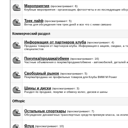
Мероприятия
(просматривают: 6)
Клубные мероприятия - организация, фотоотчеты и их последующие обс
Трек лайф
(просматривают: 5)
Ветка для обсуждения тем трек дней и все что с ними связано
Коммерческий раздел
Информация от партнеров клуба
(просматривают: 4)
Продажа товаров от партнеров клуба. Информация о акциях, скидках, а т
специалистов
Покупка/продажа/обмен
(просматривают: 16)
Частные объявления о покупке/продаже/обмене - автомобилей, деталей и
Свободный рынок
(просматривают: 5)
Покупка/продажа не профильных товаров для Клуба BMW M Power
Шины и диски
(просматривают: 3)
Раздел по продаже, покупке и обмену колес, дисков и шины
Offtopic
Остальные спорткары
(просматривают: 7)
Обсуждение динамичных транспортных средств премиум класса, за искл
Флуд
(просматривают: 10)