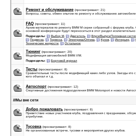
Ремонт и обслуживание
(просматривают: 21)
Вопросы, советы, обмен опытом по ремонту и обслуживанию автомобиле
FAQ
(просматривают: 11)
Архив материалов по ремонту BMW M серии собранный с форума клуба.
основной конференции будут переноситься в этот раздел исключительн
Подразделы
:
Выбор М
,
Двигатель
,
Впуск/Выпуск/Топливная сист
Подвеска
,
Тормоза
,
Электрика/Оптика
,
Кузов
,
Интерьер
,
Технические жидкости
,
Остальное
Тюнинг
(просматривают: 20)
Модификация автомобилей BMW ///M.
Подразделы
:
Бортовой журнал
Тесты
(просматривают: 8)
Сравнительные тесты после модификаций каких либо узлов. Заезды кто с 
кого объехал и т.д.
Автоспорт
(просматривают: 12)
Спортивные достижения подразделения BMW Motorsport и новости Автосп
///Mы вне сети
Добро пожаловать
(просматривают: 8)
Приветствие новых участников клуба, поздравления с праздниками, обсу
атрибутики.
Тусовка
(просматривают: 8)
Не организованные встречи, тусовки и мероприятия других клубов.