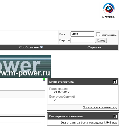
Имя
Запомнить?
Пароль
Сообщество
Справка
Мини-статистика
Регистрация
21.07.2012
Всего сообщений
2
Показать всю статистику
Последние посетители
Эта страница была посещена
4,547
раз