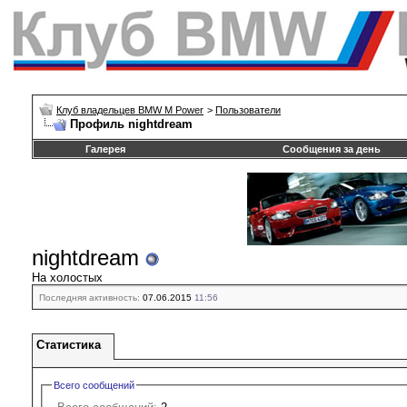
Клуб владельцев BMW M Power
>
Пользователи
Профиль nightdream
Галерея
Сообщения за день
nightdream
На холостых
Последняя активность:
07.06.2015
11:56
Статистика
Всего сообщений