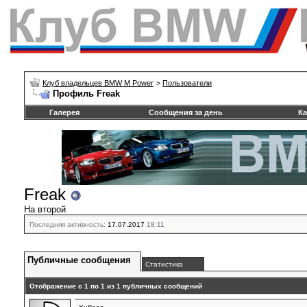
Клуб владельцев BMW M Power
>
Пользователи
Профиль Freak
Галерея
Сообщения за день
Ка
Freak
На второй
Последняя активность:
17.07.2017
18:11
Публичные сообщения
Статистика
Отображение с 1 по
1
из
1
публичных сообщений