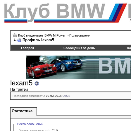
Клуб владельцев BMW M Power
>
Пользователи
Профиль lexam5
Галерея
Сообщения за день
Ка
lexam5
На третей
Последняя активность:
02.03.2014
00:38
Статистика
Всего сообщений