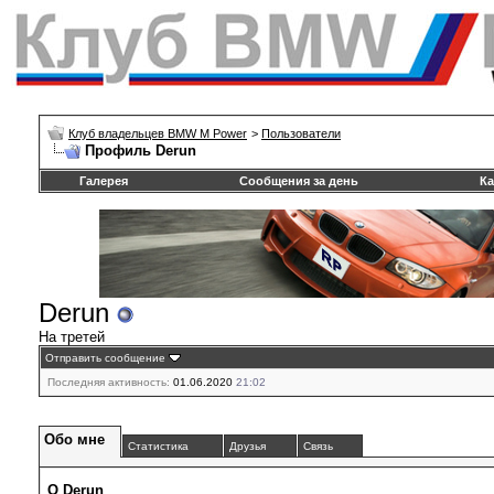
Клуб владельцев BMW M Power
>
Пользователи
Профиль Derun
Галерея
Сообщения за день
Ка
Derun
На третей
Отправить сообщение
Последняя активность:
01.06.2020
21:02
Обо мне
Статистика
Друзья
Связь
О Derun