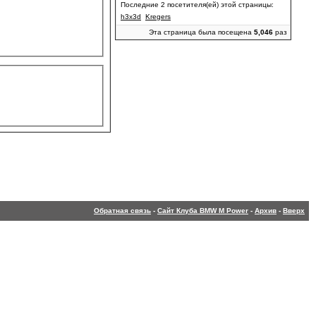
Последние 2 посетителя(ей) этой страницы:
h3x3d
Kregers
Эта страница была посещена
5,046
раз
Обратная связь
-
Сайт Клуба BMW M Power
-
Архив
-
Вверх