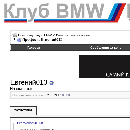
Клуб владельцев BMW M Power
>
Пользователи
Профиль Евгений013
Галерея
Сообщения за день
Евгений013
На холостых
Последняя активность:
22.03.2017
00:08
Статистика
Всего сообщений