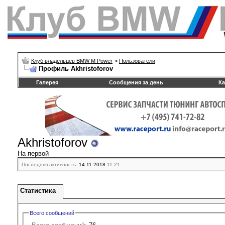
Клуб владельцев BMW M Power
>
Пользователи
Профиль Akhristoforov
Галерея
Сообщения за день
Ка
Akhristoforov
На первой
Последняя активность:
14.11.2018
11:21
Статистика
Всего сообщений