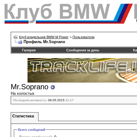
Клуб владельцев BMW M Power
>
Пользователи
Профиль Mr.Soprano
Галерея
Сообщения за день
Ка
Mr.Soprano
На холостых
Последняя активность:
09.05.2015
21:17
Статистика
Всего сообщений