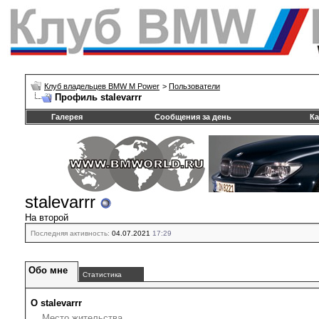
Клуб владельцев BMW M Power
>
Пользователи
Профиль stalevarrr
Галерея
Сообщения за день
Ка
stalevarrr
На второй
Последняя активность:
04.07.2021
17:29
Обо мне
Статистика
О stalevarrr
Место жительства