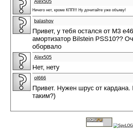
Alex505
Ничего нет, кроме КПП!!! Ну дочитайте уже объяву!
balashov
Привет, у тебя остался от M3 e
амортизатор Bilstein PSS10?? Оч
оборвало
Alex505
Нет, нету
ol666
Привет. Нужен шрус от кардана.
таким?)