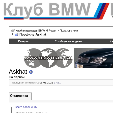
Клуб владельцев BMW M Power
>
Пользователи
Профиль Askhat
Галерея
Сообщения за день
Ка
Askhat
На первой
Последняя активность:
05.01.2021
17:31
Статистика
Всего сообщений