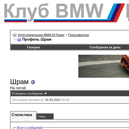
Клуб владельцев BMW M Power
>
Пользователи
Профиль Шрам
Галерея
Сообщения за день
Шрам
На пятой
Отправить сообщение
Последняя активность:
31.05.2021
01:02
Статистика
Связь
Всего сообщений