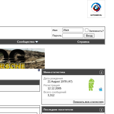
Имя
Запомнить?
Пароль
Сообщество
Справка
Мини-статистика
Дата рождения
21 August 1978 (47)
Регистрация
12.12.2005
Всего сообщений
3,312
Показать всю статистику
Последние посетители