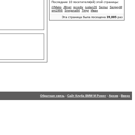
Последние 10 посетителя(ей) этой страницы:
///Maks
JBnet
recediv
ruslan26
Semur
SergeyM
sm1966
Snejana84
Timyr
Иван
Эта страница была посещена
39,885
раз
Обратная связь
-
Сайт Клуба BMW M Power
-
Архив
-
Вверх