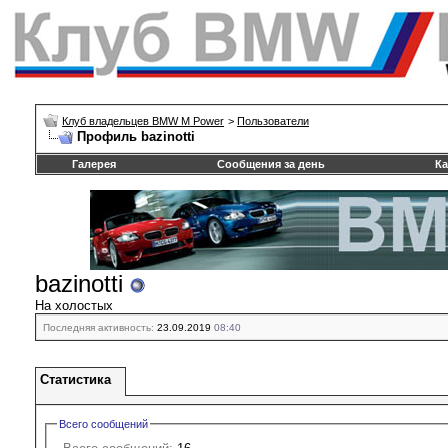
Клуб владельцев BMW M Power
>
Пользователи
Профиль bazinotti
Галерея
Сообщения за день
Ка
bazinotti
На холостых
Последняя активность:
23.09.2019
08:40
Статистика
Всего сообщений