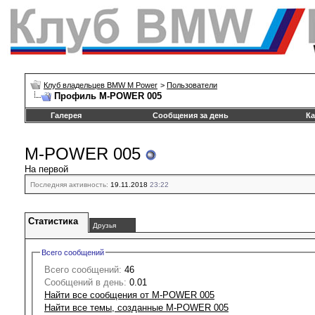
Клуб владельцев BMW M Power
>
Пользователи
Профиль M-POWER 005
Галерея
Сообщения за день
Ка
M-POWER 005
На первой
Последняя активность:
19.11.2018
23:22
Статистика
Друзья
Всего сообщений
Всего сообщений:
46
Сообщений в день:
0.01
Найти все сообщения от M-POWER 005
Найти все темы, созданные M-POWER 005