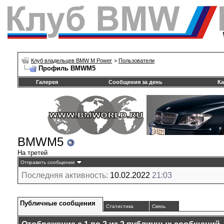
Клуб владельцев BMW M Power
>
Пользователи
Профиль BMWM5
Галерея
Сообщения за день
Ка
BMWM5
На третей
Отправить сообщение
Последняя активность:
10.02.2022
21:03
Публичные сообщения
Статистика
Связь