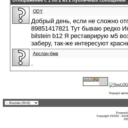
Отображение с 1 по
2
из
2
публичных сообщений
ODY
Добрый день, если не сложно от
89851417821 Тут бываю редко И
bilstein b12 Я реставрирую м5 в
заберу, так-же интересуют красн
Арслан-бмв
.
Текущее врем
Powered 
Copyright ©2000 - 2026
20