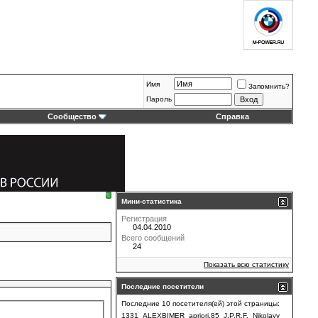
Имя
Запомнить?
Пароль
Сообщество
Справка
Мини-статистика
Регистрация
04.04.2010
Всего сообщений
24
Показать всю статистику
Последние посетители
Последние 10 посетителя(ей) этой страницы:
1331
ALEXBIMER
apriori.85
J.P.R.F.
Nikolayy