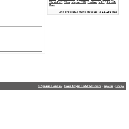
SlavikE46
Slim
stepan330
Глебка
ЧАБДАР ///М
Pow
Эта страница была посещена
18,159
раз
Обратная связь
-
Сайт Клуба BMW M Power
-
Архив
-
Вверх