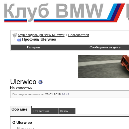
Клуб владельцев BMW M Power
>
Пользователи
Профиль Ulerwieo
Галерея
Сообщения за день
Ulerwieo
На холостых
Последняя активность:
20.01.2018
14:42
Обо мне
Статистика
Связь
О Ulerwieo
Интересы