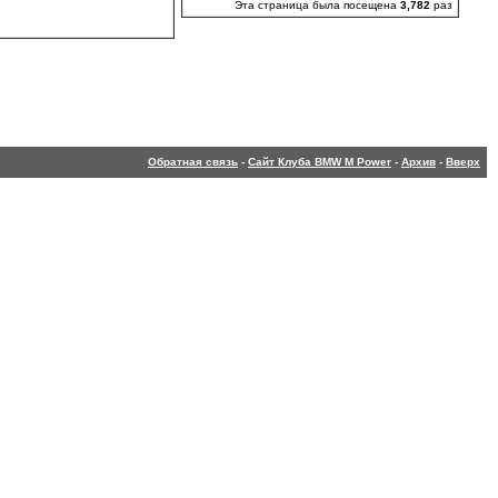
Эта страница была посещена
3,782
раз
Обратная связь
-
Сайт Клуба BMW M Power
-
Архив
-
Вверх