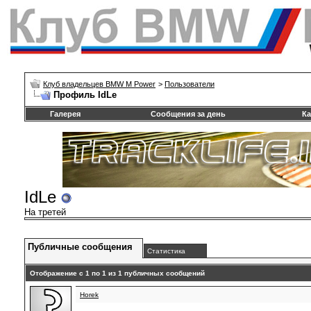
Клуб владельцев BMW M Power
>
Пользователи
Профиль IdLe
Галерея
Сообщения за день
Ка
IdLe
На третей
Публичные сообщения
Статистика
Отображение с 1 по
1
из
1
публичных сообщений
Horek