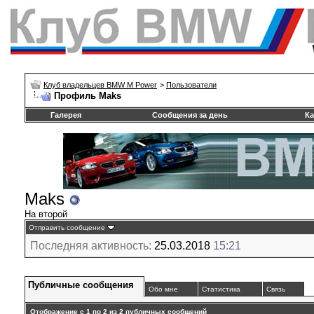
Клуб владельцев BMW M Power
>
Пользователи
Профиль Maks
Галерея
Сообщения за день
Ка
Maks
На второй
Отправить сообщение
Последняя активность:
25.03.2018
15:21
Публичные сообщения
Обо мне
Статистика
Связь
Отображение с 1 по
2
из
2
публичных сообщений