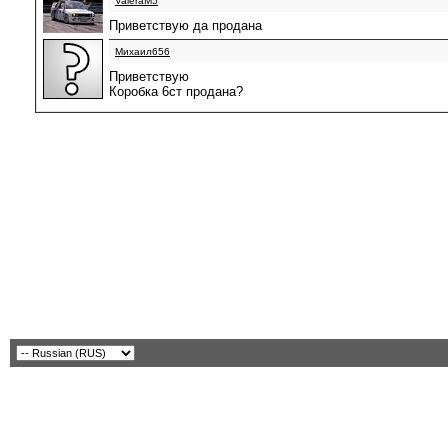
ValeraM5
Приветствую да продана
Михаил656
Приветствую
Коробка 6ст продана?