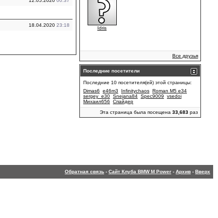
12.05.2020
00:37
18.04.2020
23:18
Idris
Все друзья
Последние посетители
Последние 10 посетителя(ей) этой страницы:
Dimas6
e46m3
Infinitychaos
Roman M5 e34
sergey_e30
Snejana84
Spec9009
vsedoi
Михаил656
Спайдер
Эта страница была посещена
33,683
раз
Обратная связь
-
Сайт Клуба BMW M Power
-
Архив
-
Вверх