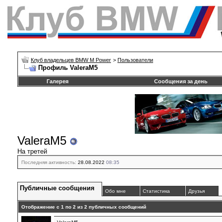
Клуб владельцев BMW M Power
>
Пользователи
Профиль ValeraM5
Галерея
Сообщения за день
ValeraM5
На третей
Последняя активность:
28.08.2022
08:35
Публичные сообщения
Обо мне
Статистика
Друзья
Отображение с 1 по
2
из
2
публичных сообщений