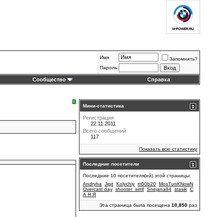
Имя
Запомнить?
Пароль
Сообщество
Справка
Мини-статистика
Регистрация
22.11.2011
Всего сообщений
117
Показать всю статистику
Последние посетители
Последние 10 посетителя(ей) этой страницы:
Andryha
Jigit
Kolychiy
m50b20
MosTunKNowN
Overcast day
shooter_simf
Snejana84
stasik
С
А Н Я
Эта страница была посещена
10,850
раз