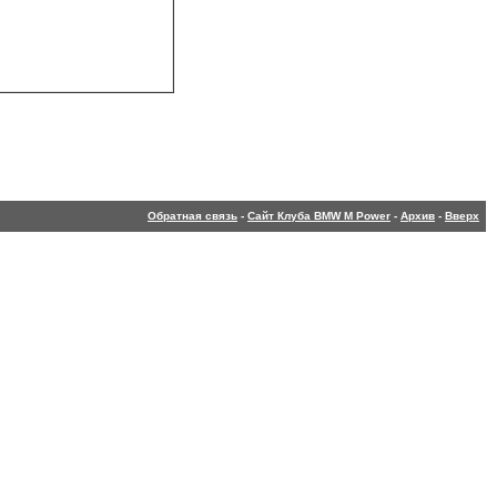
Обратная связь
-
Сайт Клуба BMW M Power
-
Архив
-
Вверх