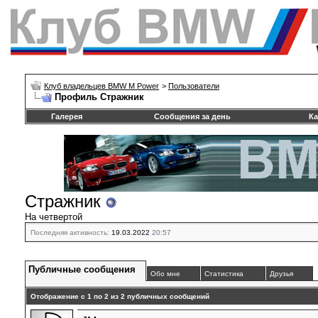
Клуб владельцев BMW M Power
>
Пользователи
Профиль Стражник
Галерея
Сообщения за день
Ка
Стражник
На четвертой
Последняя активность:
19.03.2022
20:57
Публичные сообщения
Обо мне
Статистика
Друзья
Отображение с 1 по
2
из
2
публичных сообщений