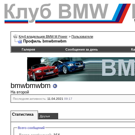
Клуб владельцев BMW M Power
>
Пользователи
Профиль bmwbmwbm
Галерея
Сообщения за день
Ка
bmwbmwbm
На второй
Последняя активность:
11.04.2021
09:17
Статистика
Друзья
Всего сообщений