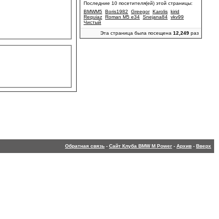
Последние 10 посетителя(ей) этой страницы:
BMWM5
Boris1982
Greegor
Karolis
kirid
Requiaz
Roman M5 e34
Snejana84
vkv99
Чистый
Эта страница была посещена
12,249
раз
Обратная связь
-
Сайт Клуба BMW M Power
-
Архив
-
Вверх