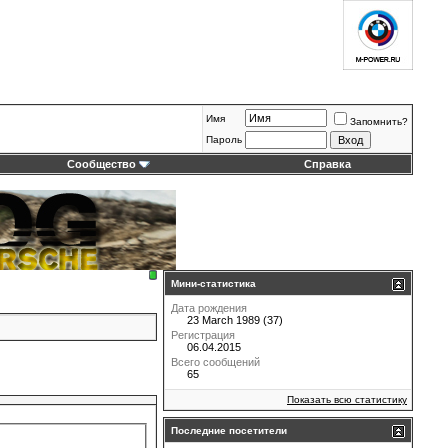
Имя
Запомнить?
Пароль
Сообщество
Справка
Мини-статистика
Дата рождения
23 March 1989 (37)
Регистрация
06.04.2015
Всего сообщений
65
Показать всю статистику
Последние посетители